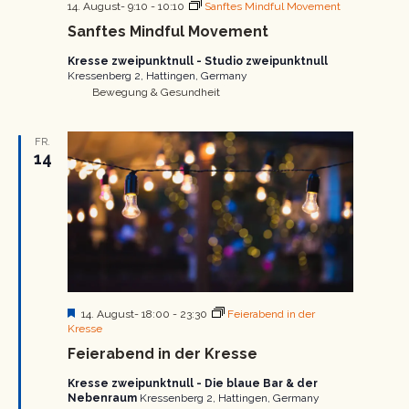
14. August- 9:10
-
10:10
Sanftes Mindful Movement
Sanftes Mindful Movement
Kresse zweipunktnull - Studio zweipunktnull
Kressenberg 2, Hattingen, Germany
Bewegung & Gesundheit
FR.
14
Hervorgehoben
14. August- 18:00
-
23:30
Feierabend in der
Kresse
Feierabend in der Kresse
Kresse zweipunktnull - Die blaue Bar & der
Nebenraum
Kressenberg 2, Hattingen, Germany