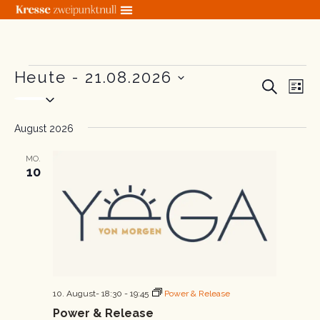
Zum
Inhalt
springen
Veranstaltungen
Heute
 - 
21.08.2026
Veranstal
Ver
SUCHE
LIST
Datum
Suche
Ans
wählen.
und
Nav
August 2026
Ansichten
Navigatio
MO.
10
10. August- 18:30
-
19:45
Power & Release
Power & Release