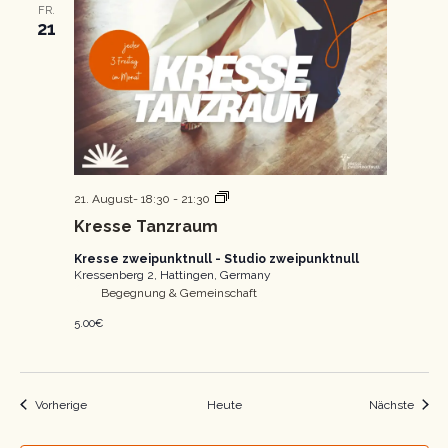
FR.
21
Kresse
21. August- 18:30
-
21:30
Tanzraum
Kresse Tanzraum
Kresse zweipunktnull - Studio zweipunktnull
Kressenberg 2, Hattingen, Germany
Begegnung & Gemeinschaft
5.00€
Veranstaltungen
Veran
Vorherige
Heute
Nächste