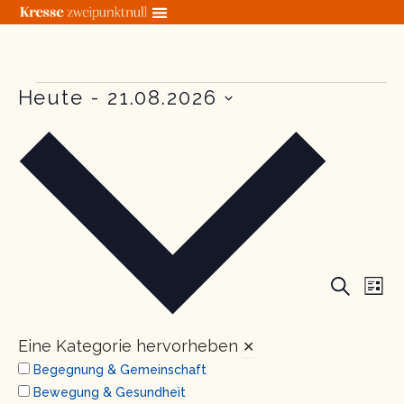
Zum
Inhalt
springen
Veranstaltungen
Heute
 - 
21.08.2026
Datum
wählen.
Veranstal
Ver
SUCHE
LIST
Suche
Ans
und
Nav
Eine Kategorie hervorheben
✕
Ansichten
Begegnung & Gemeinschaft
Navigatio
Bewegung & Gesundheit