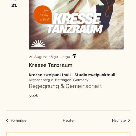
21
Kresse
21. August- 18:30
-
21:30
Tanzraum
Kresse Tanzraum
Kresse zweipunktnull - Studio zweipunktnull
Kressenberg 2, Hattingen, Germany
Begegnung & Gemeinschaft
5.00€
Veranstaltungen
Veran
Vorherige
Heute
Nächste