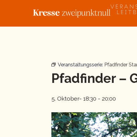
Zum
VERAN
Inhalt
LEIT
springen
« Alle Veranstaltungen
Veranstaltungsserie:
Pfadfinder Sta
Pfadfinder – 
5. Oktober- 18:30
-
20:00