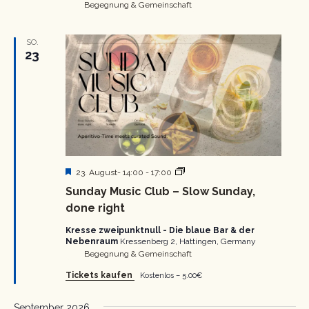
Begegnung & Gemeinschaft
SO.
23
Hervorgehoben
Sunday
23. August- 14:00
-
17:00
Music
Sunday Music Club – Slow Sunday,
Club
–
done right
Slow
Sunday,
Kresse zweipunktnull - Die blaue Bar & der
done
Nebenraum
Kressenberg 2, Hattingen, Germany
right
Begegnung & Gemeinschaft
Tickets kaufen
Kostenlos – 5.00€
September 2026