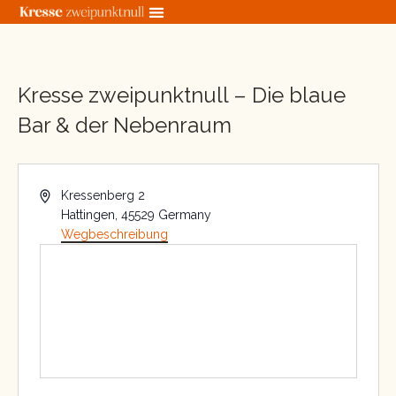
Zum
Inhalt
springen
Kresse zweipunktnull – Die blaue
Bar & der Nebenraum
« Alle Veranstaltungen
Adresse
Kressenberg 2
Hattingen
,
45529
Germany
Wegbeschreibung