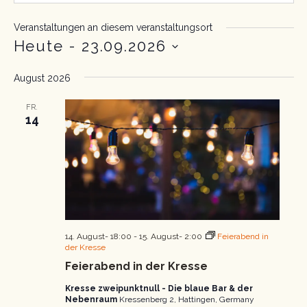
Veranstaltungen an diesem veranstaltungsort
Heute
 - 
23.09.2026
Datum
wählen.
August 2026
FR.
14
14. August- 18:00
-
15. August- 2:00
Feierabend in
der Kresse
Feierabend in der Kresse
Kresse zweipunktnull - Die blaue Bar & der
Nebenraum
Kressenberg 2, Hattingen, Germany