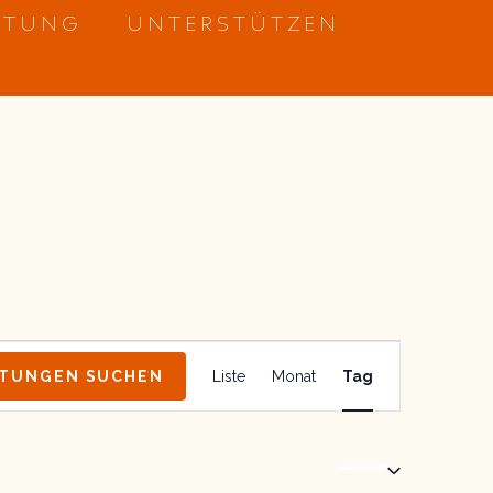
ETUNG
UNTERSTÜTZEN
Veranstaltung
LTUNGEN SUCHEN
Liste
Monat
Tag
Ansichten-
Navigation