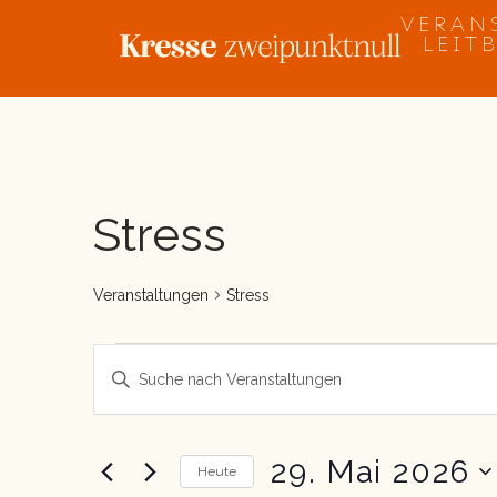
Zum
VERAN
Inhalt
LEIT
springen
Veranstaltungen
Stress
für
29.
Veranstaltungen
Stress
Mai
2026
Veranstaltungen
Bitte
Suche
Schlüsselwort
und
eingeben.
Suche
Ansichten,
nach
29. Mai 2026
Navigation
Heute
Veranstaltungen