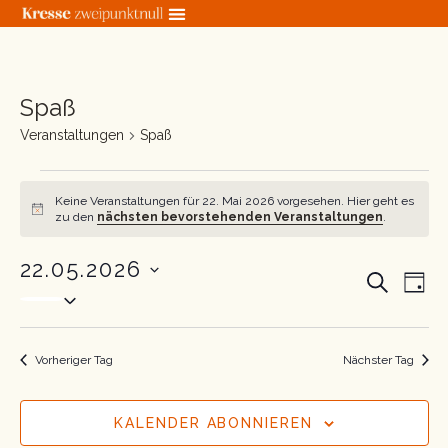
Zum
Inhalt
springen
Spaß
Veranstaltungen
für
Veranstaltungen
Spaß
22.
Mai
2026
Keine Veranstaltungen für 22. Mai 2026 vorgesehen. Hier geht es
Hinweis
zu den
nächsten bevorstehenden Veranstaltungen
.
22.05.2026
Veranstal
Ver
SUCHE
TAG
Datum
Suche
Ans
wählen.
und
Nav
Ansichten
Vorheriger Tag
Nächster Tag
Navigatio
KALENDER ABONNIEREN