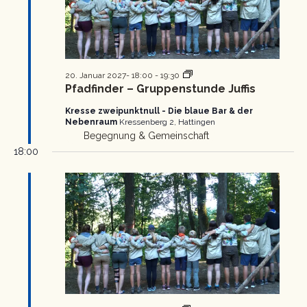
Pfadfinder
20. Januar 2027- 18:00
-
19:30
Gruppenstunde
Pfadfinder – Gruppenstunde Juffis
Kresse zweipunktnull - Die blaue Bar & der
Nebenraum
Kressenberg 2, Hattingen
Begegnung & Gemeinschaft
18:00