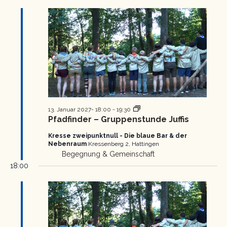
Pfadfinder
13. Januar 2027- 18:00
-
19:30
Gruppenstunde
Pfadfinder – Gruppenstunde Juffis
Kresse zweipunktnull - Die blaue Bar & der
Nebenraum
Kressenberg 2, Hattingen
Begegnung & Gemeinschaft
18:00