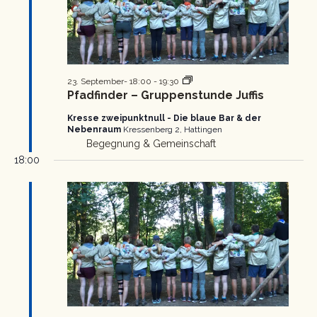
Pfadfinder
23. September- 18:00
-
19:30
Gruppenstunde
Pfadfinder – Gruppenstunde Juffis
Kresse zweipunktnull - Die blaue Bar & der
Nebenraum
Kressenberg 2, Hattingen
Begegnung & Gemeinschaft
18:00