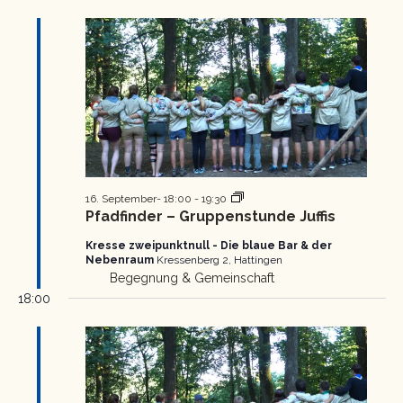
Pfadfinder
16. September- 18:00
-
19:30
Gruppenstunde
Pfadfinder – Gruppenstunde Juffis
Kresse zweipunktnull - Die blaue Bar & der
Nebenraum
Kressenberg 2, Hattingen
Begegnung & Gemeinschaft
18:00