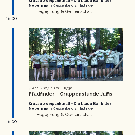
Kresse zweipunktnull - Die blaue Bar & der
Nebenraum
Kressenberg 2, Hattingen
Begegnung & Gemeinschaft
18:00
Pfadfinder
7. April 2027- 18:00
-
19:30
Gruppenstunde
Pfadfinder – Gruppenstunde Juffis
Kresse zweipunktnull - Die blaue Bar & der
Nebenraum
Kressenberg 2, Hattingen
Begegnung & Gemeinschaft
18:00