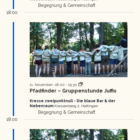
Begegnung & Gemeinschaft
18:00
Pfadfinder
11. November- 18:00
-
19:30
Gruppenstunde
Pfadfinder – Gruppenstunde Juffis
Kresse zweipunktnull - Die blaue Bar & der
Nebenraum
Kressenberg 2, Hattingen
Begegnung & Gemeinschaft
18:00