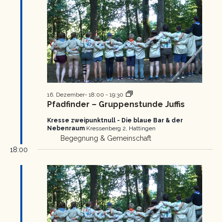
Pfadfinder
16. Dezember- 18:00
-
19:30
Gruppenstunde
Pfadfinder – Gruppenstunde Juffis
Kresse zweipunktnull - Die blaue Bar & der
Nebenraum
Kressenberg 2, Hattingen
Begegnung & Gemeinschaft
18:00