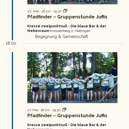
Pfadfinder
20. Mai- 18:00
-
19:30
Gruppenstunde
Pfadfinder – Gruppenstunde Juffis
Kresse zweipunktnull - Die blaue Bar & der
Nebenraum
Kressenberg 2, Hattingen
Begegnung & Gemeinschaft
18:00
Pfadfinder
27. Mai- 18:00
-
19:30
Gruppenstunde
Pfadfinder – Gruppenstunde Juffis
Kresse zweipunktnull - Die blaue Bar & der