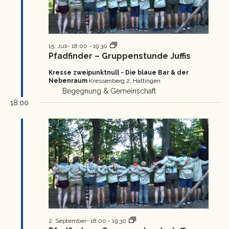
Pfadfinder
15. Juli- 18:00
-
19:30
Gruppenstunde
Pfadfinder – Gruppenstunde Juffis
Kresse zweipunktnull - Die blaue Bar & der
Nebenraum
Kressenberg 2, Hattingen
Begegnung & Gemeinschaft
18:00
Pfadfinder
2. September- 18:00
-
19:30
Gruppenstunde