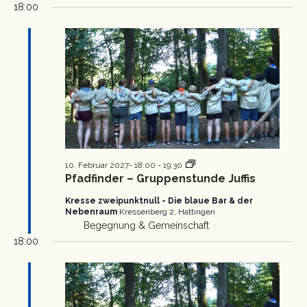
18:00
Pfadfinder
10. Februar 2027- 18:00
-
19:30
Gruppenstunde
Pfadfinder – Gruppenstunde Juffis
Kresse zweipunktnull - Die blaue Bar & der
Nebenraum
Kressenberg 2, Hattingen
Begegnung & Gemeinschaft
18:00