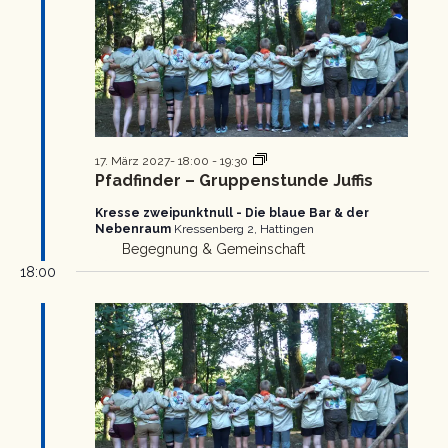
Pfadfinder
17. März 2027- 18:00
-
19:30
Gruppenstunde
Pfadfinder – Gruppenstunde Juffis
Kresse zweipunktnull - Die blaue Bar & der
Nebenraum
Kressenberg 2, Hattingen
Begegnung & Gemeinschaft
18:00