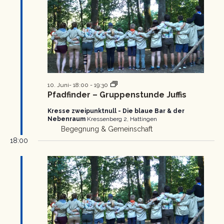
Pfadfinder
10. Juni- 18:00
-
19:30
Gruppenstunde
Pfadfinder – Gruppenstunde Juffis
Kresse zweipunktnull - Die blaue Bar & der
Nebenraum
Kressenberg 2, Hattingen
Begegnung & Gemeinschaft
18:00