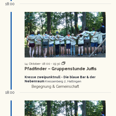
18:00
Pfadfinder
14. Oktober- 18:00
-
19:30
Gruppenstunde
Pfadfinder – Gruppenstunde Juffis
Kresse zweipunktnull - Die blaue Bar & der
Nebenraum
Kressenberg 2, Hattingen
Begegnung & Gemeinschaft
18:00