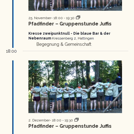
Pfadfinder
25. November- 18:00
-
19:30
Gruppenstunde
Pfadfinder – Gruppenstunde Juffis
Kresse zweipunktnull - Die blaue Bar & der
Nebenraum
Kressenberg 2, Hattingen
Begegnung & Gemeinschaft
18:00
Pfadfinder
2. Dezember- 18:00
-
19:30
Gruppenstunde
Pfadfinder – Gruppenstunde Juffis