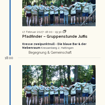
Pfadfinder
17. Februar 2027- 18:00
-
19:30
Gruppenstunde
Pfadfinder – Gruppenstunde Juffis
Kresse zweipunktnull - Die blaue Bar & der
Nebenraum
Kressenberg 2, Hattingen
Begegnung & Gemeinschaft
18:00