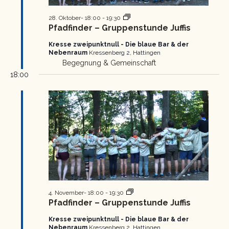
Pfadfinder
28. Oktober- 18:00
-
19:30
Gruppenstunde
Pfadfinder – Gruppenstunde Juffis
Kresse zweipunktnull - Die blaue Bar & der
Nebenraum
Kressenberg 2, Hattingen
Begegnung & Gemeinschaft
18:00
Pfadfinder
4. November- 18:00
-
19:30
Gruppenstunde
Pfadfinder – Gruppenstunde Juffis
Kresse zweipunktnull - Die blaue Bar & der
Nebenraum
Kressenberg 2, Hattingen