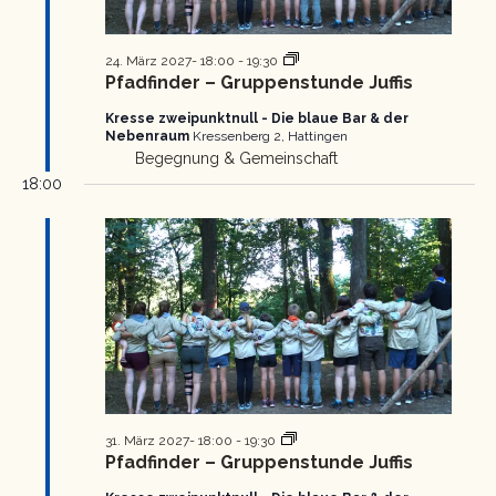
Pfadfinder
24. März 2027- 18:00
-
19:30
Gruppenstunde
Pfadfinder – Gruppenstunde Juffis
Kresse zweipunktnull - Die blaue Bar & der
Nebenraum
Kressenberg 2, Hattingen
Begegnung & Gemeinschaft
18:00
Pfadfinder
31. März 2027- 18:00
-
19:30
Gruppenstunde
Pfadfinder – Gruppenstunde Juffis