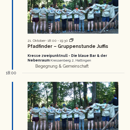
Pfadfinder
21. Oktober- 18:00
-
19:30
Gruppenstunde
Pfadfinder – Gruppenstunde Juffis
Kresse zweipunktnull - Die blaue Bar & der
Nebenraum
Kressenberg 2, Hattingen
Begegnung & Gemeinschaft
18:00