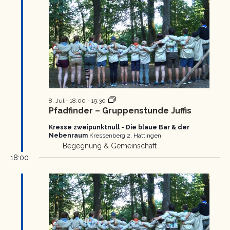
Pfadfinder
8. Juli- 18:00
-
19:30
Gruppenstunde
Pfadfinder – Gruppenstunde Juffis
Kresse zweipunktnull - Die blaue Bar & der
Nebenraum
Kressenberg 2, Hattingen
Begegnung & Gemeinschaft
18:00