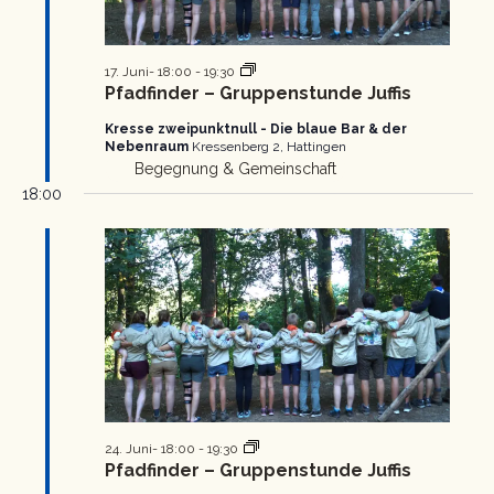
Pfadfinder
17. Juni- 18:00
-
19:30
Gruppenstunde
Pfadfinder – Gruppenstunde Juffis
Kresse zweipunktnull - Die blaue Bar & der
Nebenraum
Kressenberg 2, Hattingen
Begegnung & Gemeinschaft
18:00
Pfadfinder
24. Juni- 18:00
-
19:30
Gruppenstunde
Pfadfinder – Gruppenstunde Juffis