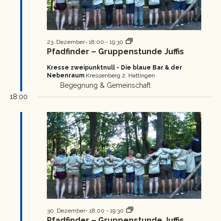
Pfadfinder
23. Dezember- 18:00
-
19:30
Gruppenstunde
Pfadfinder – Gruppenstunde Juffis
Kresse zweipunktnull - Die blaue Bar & der
Nebenraum
Kressenberg 2, Hattingen
Begegnung & Gemeinschaft
18:00
Pfadfinder
30. Dezember- 18:00
-
19:30
Gruppenstunde
Pfadfinder – Gruppenstunde Juffis