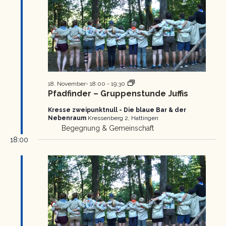
Pfadfinder
18. November- 18:00
-
19:30
Gruppenstunde
Pfadfinder – Gruppenstunde Juffis
Kresse zweipunktnull - Die blaue Bar & der
Nebenraum
Kressenberg 2, Hattingen
Begegnung & Gemeinschaft
18:00