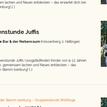
am lachen und Neues entdecken – das erwartet dich bei
burg! […]
dfinder
uppenstunde
nstunde Juffis
aue Bar & der Nebenraum
Kressenberg 2, Hattingen,
nstunde Juffis (Jungpfadfinder) Kinder von 9-13 Jahren
en, gemeinsam lachen und Neues entdecken – das
m Stamm Isenburg! […]
nder Stamm Isenburg – Gruppenstunde Wölflinge