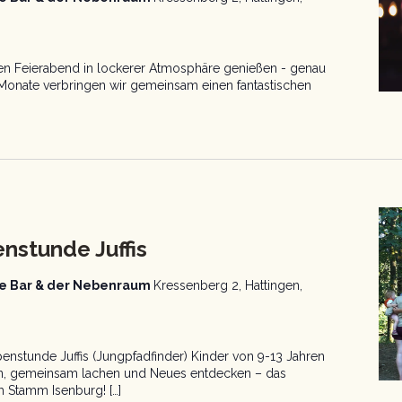
 den Feierabend in lockerer Atmosphäre genießen - genau
 Monate verbringen wir gemeinsam einen fantastischen
finder
ppenstunde
nstunde Juffis
aue Bar & der Nebenraum
Kressenberg 2, Hattingen,
nstunde Juffis (Jungpfadfinder) Kinder von 9-13 Jahren
en, gemeinsam lachen und Neues entdecken – das
m Stamm Isenburg! […]