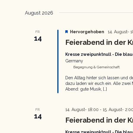
Schlüsselwort.
Datum
wählen.
August 2026
Hervorgehoben
14. August- 
FR.
14
Feierabend in der K
Kresse zweipunktnull - Die bl
Germany
Begegnung & Gemeinschaft
Den Alltag hinter sich lassen und
dazu laden wir euch ein. Alle zwei
Abend: gute Musik, […]
14. August- 18:00
-
15. August- 2:0
FR.
14
Feierabend in der K
Kresse zweipunktnull - Die bl