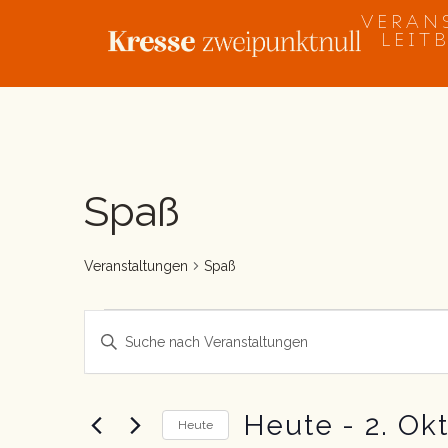
Zum
VERAN
Inhalt
LEIT
springen
Veranstaltungen
Spaß
Veranstaltungen
Spaß
Veranstaltungen
Bitte
Suche
Schlüsselwort
und
eingeben.
Suche
Ansichten,
nach
Heute
 - 
2. Ok
Navigation
Heute
Veranstaltungen