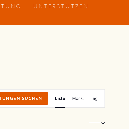
ETUNG
UNTERSTÜTZEN
Veranstaltung
TUNGEN SUCHEN
Liste
Monat
Tag
Ansichten-
Navigation