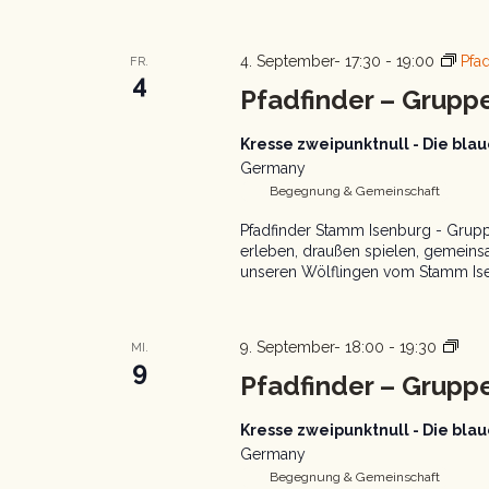
4. September- 17:30
-
19:00
Pfa
FR.
4
Pfadfinder – Grupp
Kresse zweipunktnull - Die bl
Germany
Begegnung & Gemeinschaft
Pfadfinder Stamm Isenburg - Grupp
erleben, draußen spielen, gemeins
unseren Wölflingen vom Stamm Isen
Pfad
9. September- 18:00
-
19:30
MI.
9
Gru
Pfadfinder – Gruppe
Kresse zweipunktnull - Die bl
Germany
Begegnung & Gemeinschaft