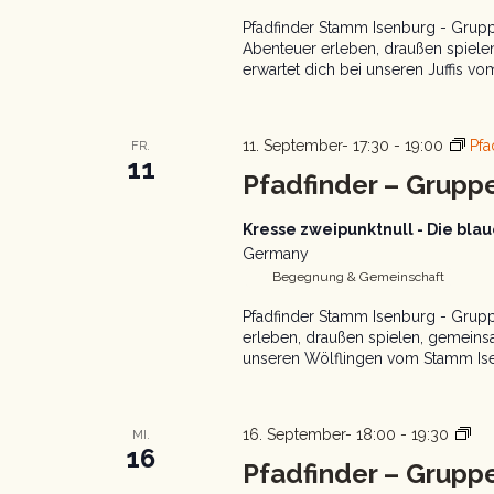
Pfadfinder Stamm Isenburg - Gruppe
Abenteuer erleben, draußen spiel
erwartet dich bei unseren Juffis vo
11. September- 17:30
-
19:00
Pfa
FR.
11
Pfadfinder – Grupp
Kresse zweipunktnull - Die bl
Germany
Begegnung & Gemeinschaft
Pfadfinder Stamm Isenburg - Grupp
erleben, draußen spielen, gemeins
unseren Wölflingen vom Stamm Isen
Pfa
16. September- 18:00
-
19:30
MI.
16
Gr
Pfadfinder – Gruppe