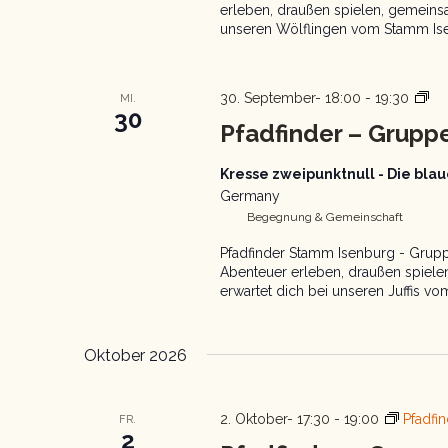
erleben, draußen spielen, gemeins
unseren Wölflingen vom Stamm Isen
Pfa
30. September- 18:00
-
19:30
MI.
30
Gr
Pfadfinder – Gruppe
Kresse zweipunktnull - Die bl
Germany
Begegnung & Gemeinschaft
Pfadfinder Stamm Isenburg - Gruppe
Abenteuer erleben, draußen spiel
erwartet dich bei unseren Juffis vo
Oktober 2026
2. Oktober- 17:30
-
19:00
Pfadfi
FR.
2