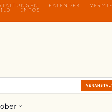
STALTUNGEN
KALENDER
VERMI
BILD
INFOS
VERANSTAL
tober