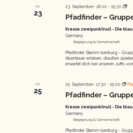
Pfa
23. September- 18:00
-
19:30
MI.
23
Gr
Pfadfinder – Gruppe
Kresse zweipunktnull - Die bl
Germany
Begegnung & Gemeinschaft
Pfadfinder Stamm Isenburg - Gruppe
Abenteuer erleben, draußen spiel
erwartet dich bei unseren Juffis vo
25. September- 17:30
-
19:00
Pf
FR.
25
Pfadfinder – Grupp
Kresse zweipunktnull - Die bl
Germany
Begegnung & Gemeinschaft
Pfadfinder Stamm Isenburg - Grupp