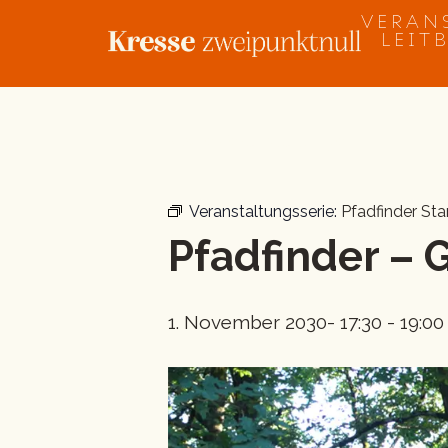
Zum
VERAN
Inhalt
LEIT
springen
« Alle Veranstaltungen
Veranstaltungsserie:
Pfadfinder St
Pfadfinder –
1. November 2030- 17:30
-
19:00