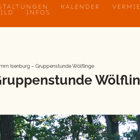
STALTUNGEN
KALENDER
VERMI
BILD
INFOS
amm Isenburg – Gruppenstunde Wölflinge
 Gruppenstunde Wölfli