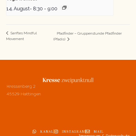
14. August- 8:30
-
9:00
Sanftes Mindful
Pfadfinder – Gruppenstunde Pfadfinder
Movement
(Pfadis)
Kressenberg 2
45529 Hattingen
KANAL
INSTAGRAM
MAIL