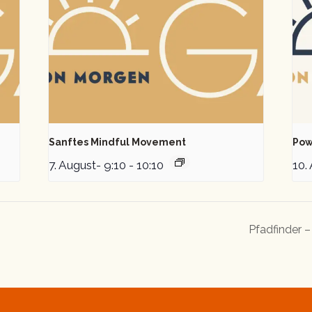
Sanftes Mindful Movement
Pow
7. August- 9:10
-
10:10
10.
Pfadfinder 