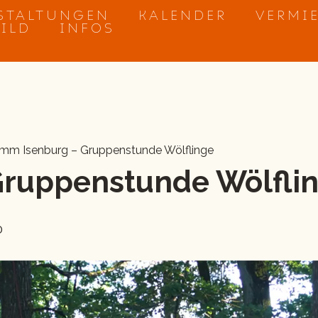
STALTUNGEN
KALENDER
VERMI
BILD
INFOS
amm Isenburg – Gruppenstunde Wölflinge
 Gruppenstunde Wölfli
0