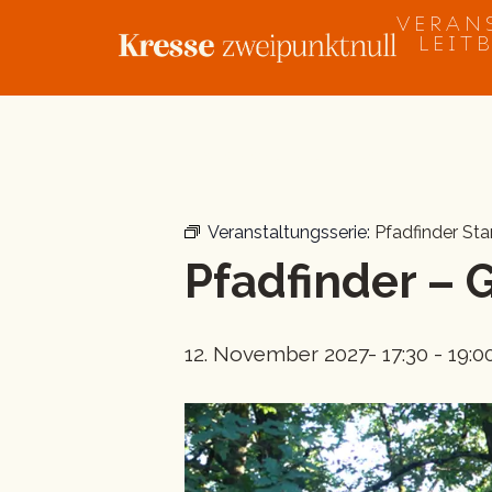
Zum
VERAN
Inhalt
LEIT
springen
« Alle Veranstaltungen
Veranstaltungsserie:
Pfadfinder St
Pfadfinder –
12. November 2027- 17:30
-
19:0