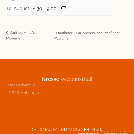
14. August- 8:30
-
9:00
Sanftes Mindful
Pfadfinder – Gruppenstunde Pfadfinder
Movement
(Pfadis)
Kressenberg 2
45529 Hattingen
KANAL
INSTAGRAM
MAIL