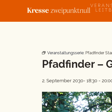
Zum
VERAN
Inhalt
LEIT
springen
« Alle Veranstaltungen
Veranstaltungsserie:
Pfadfinder Sta
Pfadfinder – 
2. September 2030- 18:30
-
20:0