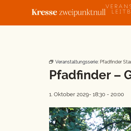
Zum
VERAN
Inhalt
LEIT
springen
« Alle Veranstaltungen
Veranstaltungsserie:
Pfadfinder Sta
Pfadfinder – 
1. Oktober 2029- 18:30
-
20:00