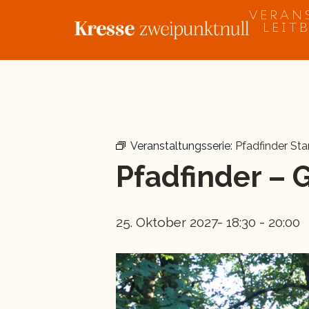
Zum
VERAN
Inhalt
LEIT
springen
« Alle Veranstaltungen
Veranstaltungsserie:
Pfadfinder Sta
Pfadfinder – 
25. Oktober 2027- 18:30
-
20:00