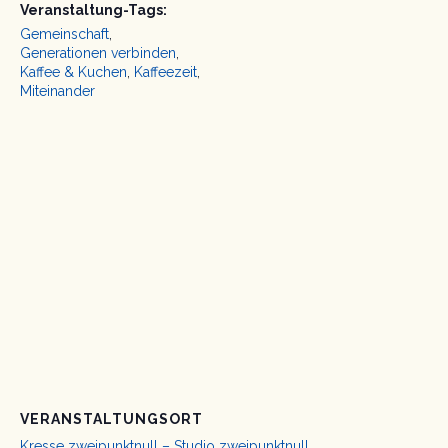
Veranstaltung-Tags:
Gemeinschaft
,
Generationen verbinden
,
Kaffee & Kuchen
,
Kaffeezeit
,
Miteinander
VERANSTALTUNGSORT
Kresse zweipunktnull – Studio zweipunktnull