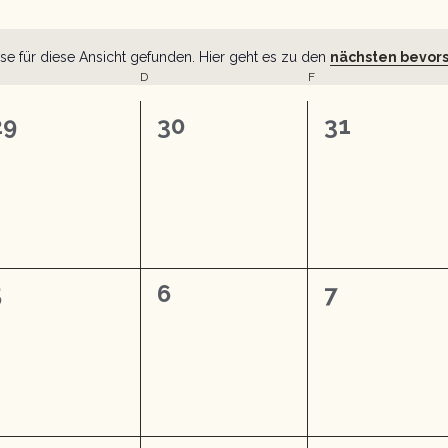
se für diese Ansicht gefunden. Hier geht es zu den
nächsten bevor
Hinweis
D
F
0
0
0
29
30
31
n,
eranstaltungen,
Veranstaltungen,
Veranstalt
0
0
0
5
6
7
n,
eranstaltungen,
Veranstaltungen,
Veranstalt