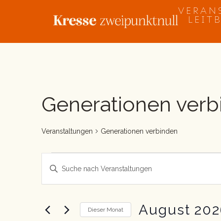
Zum
VERAN
Inhalt
LEIT
springen
MONTAG
DIENSTAG
MI
Veranstaltungen
Generationen verb
Veranstaltungen
Generationen verbinden
Veranstaltungen
Bitte
Suche
Schlüsselwort
und
eingeben.
Suche
Ansichten,
nach
August 202
Navigation
Dieser Monat
Veranstaltungen