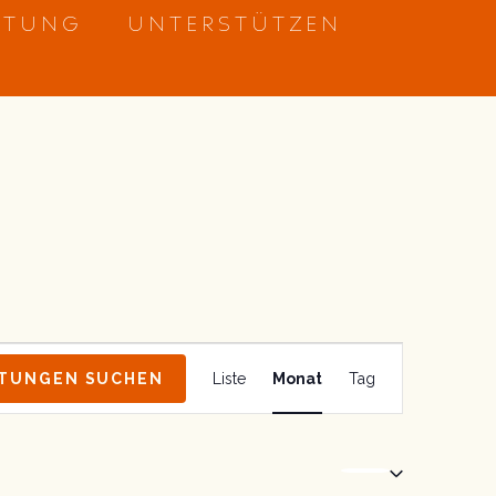
ETUNG
UNTERSTÜTZEN
SAMSTAG
SONNTAG
Veranstaltung
TUNGEN SUCHEN
Liste
Monat
Tag
Ansichten-
Navigation