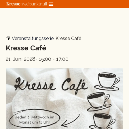
Zum
Inhalt
springen
« Alle Veranstaltungen
Veranstaltungsserie:
Kresse Café
Kresse Café
21. Juni 2028- 15:00
-
17:00