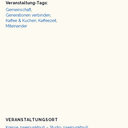
Veranstaltung-Tags:
Gemeinschaft
,
Generationen verbinden
,
Kaffee & Kuchen
,
Kaffeezeit
,
Miteinander
VERANSTALTUNGSORT
Kresse zweipunktnull – Studio zweipunktnull