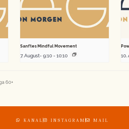
Sanftes Mindful Movement
Pow
7. August- 9:10
-
10:10
10.
ga 60+
KANAL
INSTAGRAM
MAIL