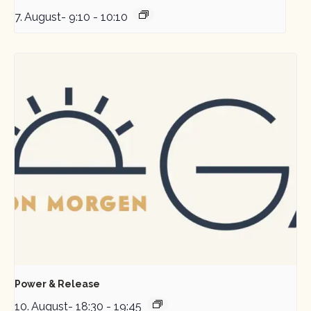
7. August- 9:10
-
10:10
Power & Release
10. August- 18:30
-
19:45