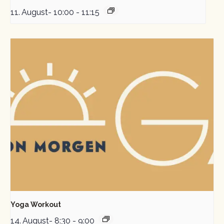
11. August- 10:00
-
11:15
Yoga Workout
14. August- 8:30
-
9:00