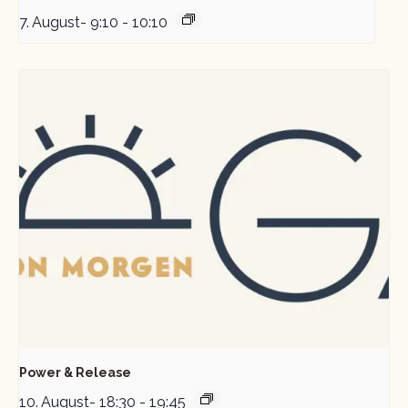
7. August- 9:10
-
10:10
Power & Release
10. August- 18:30
-
19:45