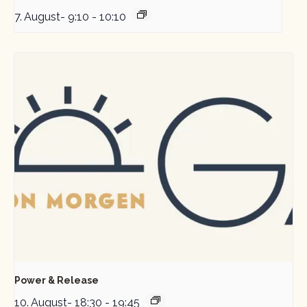
7. August- 9:10
-
10:10
Power & Release
10. August- 18:30
-
19:45