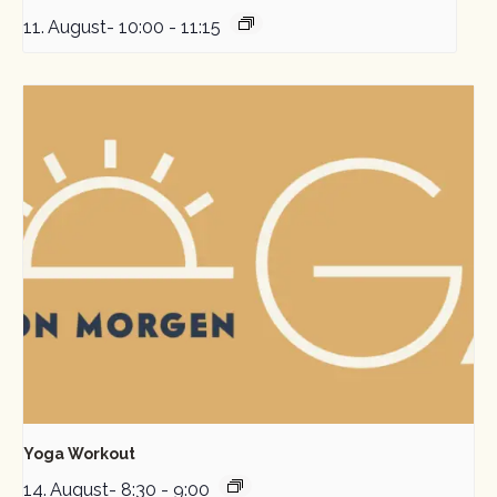
11. August- 10:00
-
11:15
Yoga Workout
14. August- 8:30
-
9:00