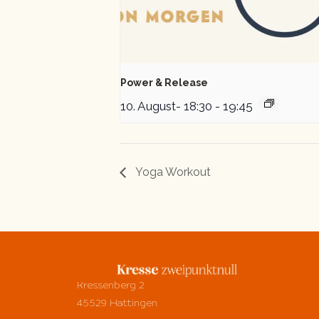
Power & Release
10. August- 18:30
-
19:45
Yoga Workout
Kressenberg 2
45529 Hattingen