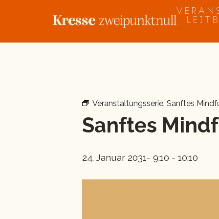
Zum
VERAN
Inhalt
LEIT
springen
« Alle Veranstaltungen
Veranstaltungsserie:
Sanftes Mind
Sanftes Mind
24. Januar 2031- 9:10
-
10:10