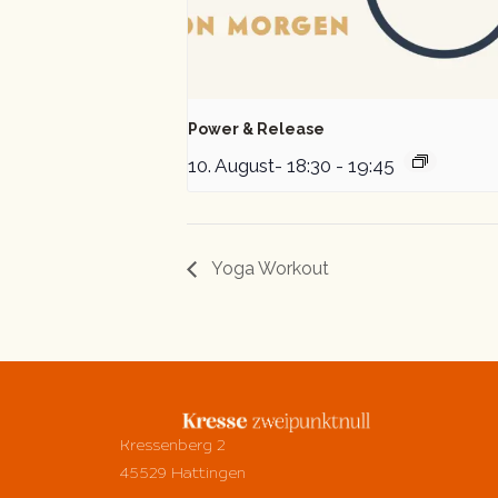
Power & Release
10. August- 18:30
-
19:45
Yoga Workout
Kressenberg 2
45529 Hattingen