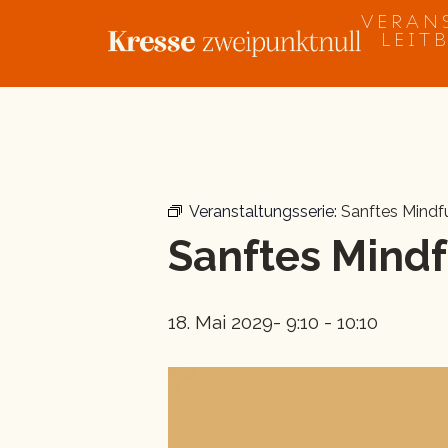
Zum
VERAN
Inhalt
LEIT
springen
« Alle Veranstaltungen
Veranstaltungsserie:
Sanftes Mind
Sanftes Mind
18. Mai 2029- 9:10
-
10:10