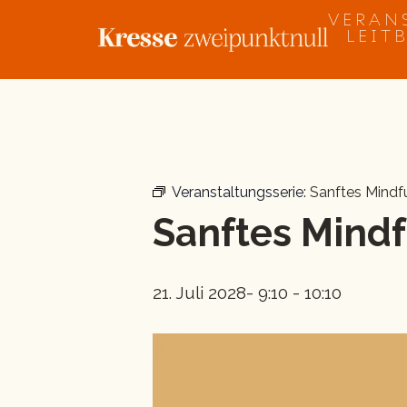
Zum
VERAN
Inhalt
LEIT
springen
« Alle Veranstaltungen
Veranstaltungsserie:
Sanftes Mind
Sanftes Mind
21. Juli 2028- 9:10
-
10:10