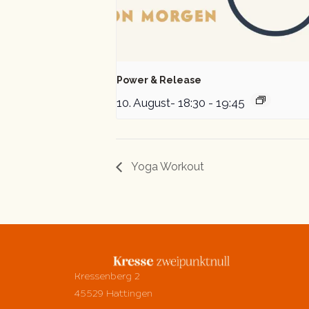
Power & Release
10. August- 18:30
-
19:45
Yoga Workout
Kressenberg 2
45529 Hattingen