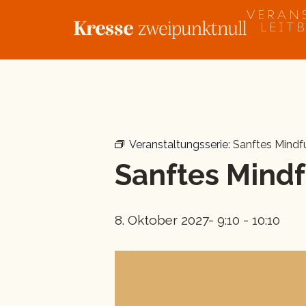
Zum
VERAN
Inhalt
LEIT
springen
« Alle Veranstaltungen
Veranstaltungsserie:
Sanftes Mind
Sanftes Mind
8. Oktober 2027- 9:10
-
10:10