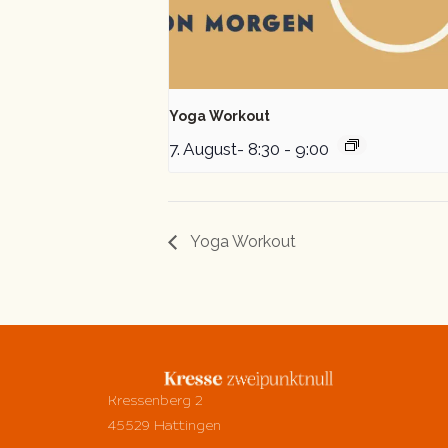
Yoga Workout
7. August- 8:30
-
9:00
Yoga Workout
Kressenberg 2
45529 Hattingen