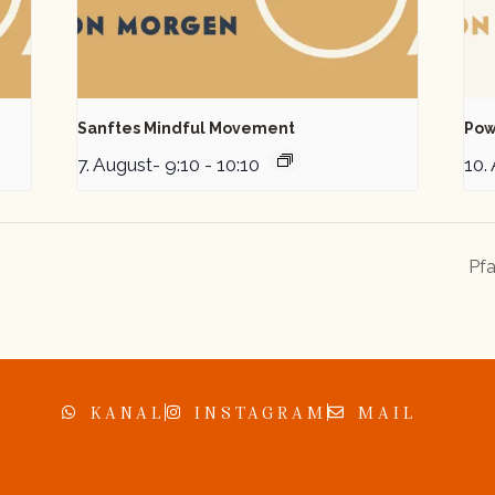
Sanftes Mindful Movement
Pow
7. August- 9:10
-
10:10
10.
Pfa
KANAL
INSTAGRAM
MAIL