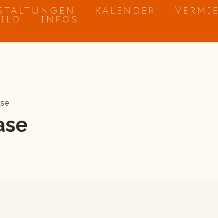
STALTUNGEN
KALENDER
VERMI
BILD
INFOS
ase
ase