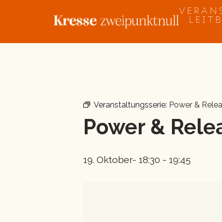
Zum
VERAN
Inhalt
LEIT
springen
« Alle Veranstaltungen
Veranstaltungsserie:
Power & Rele
Power & Rele
19. Oktober- 18:30
-
19:45