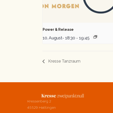
Power & Release
10. August- 18:30
-
19:45
Kresse Tanzraum
Kressenberg 2
45529 Hattingen