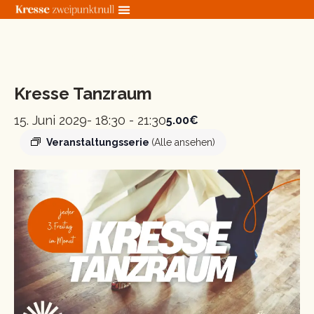
Zum
Inhalt
springen
« Alle Veranstaltungen
Kresse Tanzraum
15. Juni 2029- 18:30
-
21:30
5.00€
Veranstaltungsserie
(Alle ansehen)