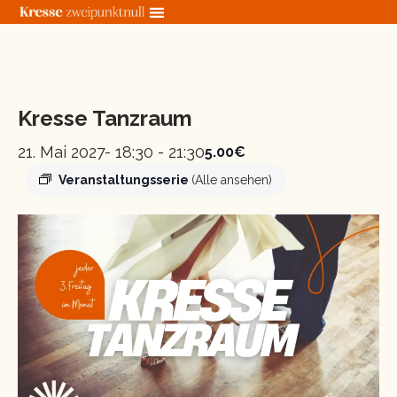
Zum
Inhalt
springen
« Alle Veranstaltungen
Kresse Tanzraum
21. Mai 2027- 18:30
-
21:30
5.00€
Veranstaltungsserie
(Alle ansehen)