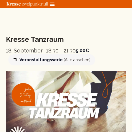
Zum
Inhalt
springen
« Alle Veranstaltungen
Kresse Tanzraum
18. September- 18:30
-
21:30
5.00€
Veranstaltungsserie
(Alle ansehen)