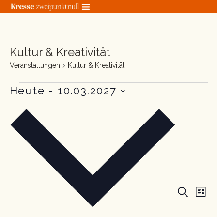
Zum
Inhalt
springen
Kultur & Kreativität
Veranstaltungen
Veranstaltungen
Kultur & Kreativität
Heute
 - 
10.03.2027
Datum
wählen.
Veranstal
Ver
SUCHE
LIST
Suche
Ans
und
Nav