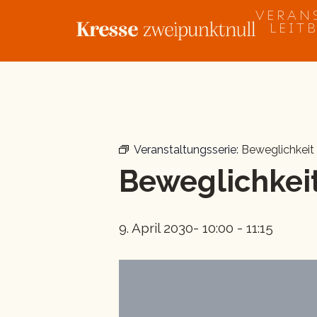
Zum
VERAN
Inhalt
LEIT
springen
« Alle Veranstaltungen
Veranstaltungsserie:
Beweglichkeit
Beweglichkeit
9. April 2030- 10:00
-
11:15