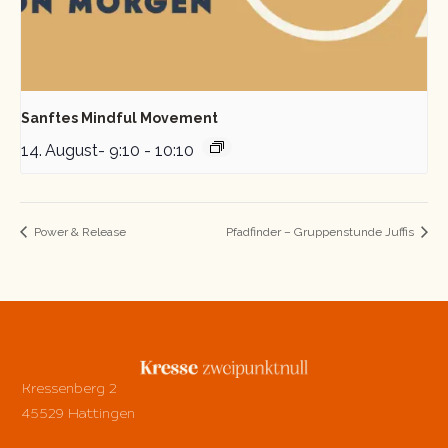
Sanftes Mindful Movement
14. August- 9:10
-
10:10
Power & Release
Pfadfinder – Gruppenstunde Juffis
Kressenberg 2
45529 Hattingen