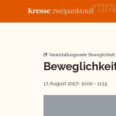
Zum
VERAN
Inhalt
LEIT
springen
« Alle Veranstaltungen
Veranstaltungsserie:
Beweglichkeit
Beweglichkeit
17. August 2027- 10:00
-
11:15